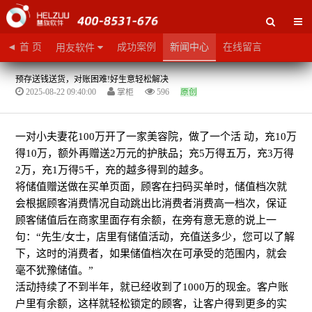
◄ 首 页
成功案例
新闻中心
在线留言
用友软件
预存送钱送货，对账困难!好生意轻松解决
2025-08-22 09:40:00
掌柜
596
原创
一对小夫妻花100万开了一家美容院，做了一个活
动，充10万
得10万，额外再赠送2万元的护肤品；充5万得五万，充3万得
2万，充1万得5千，充的越多得到的越多。
将储值赠送做在买单页面，顾客在扫码买单时，储值档次就
会根据顾客消费情况自动跳出比消费者消费高一档次，保证
顾客储值后在商家里面存有余额，在旁有意无意的说上一
句：“先生/女士，店里有储值活动，充值送多少，您可以了解
下，这时的消费者，如果储值档次在可承受的范围内，就会
毫不犹豫储值。”
活动持续了不到半年，就已经收到了1000万的现金。客户账
户里有余额，这样就轻松锁定的顾客，让客户得到更多的实