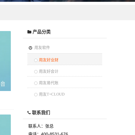
产品分类
用友软件
用友好业财
用友好会计
用友易代账
用友T+CLOUD
联系我们
联系人：
张总
电话：
400-8531-676