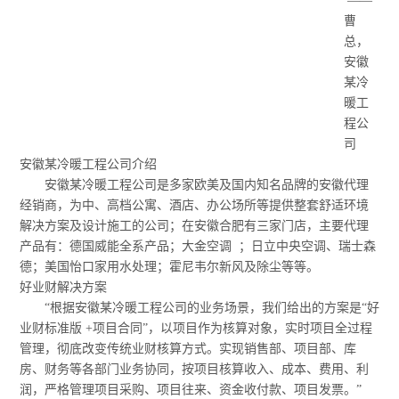
——
曹
总，
安徽
某冷
暖工
程公
司
安徽某冷暖工程公司介绍
安徽某冷暖工程公司是多家欧美及国内知名品牌的安徽代理
经销商，为中、高档公寓、酒店、办公场所等提供整套舒适环境
解决方案及设计施工的公司；在安徽合肥有三家门店，主要代理
产品有：德国威能全系产品；大金空调
；日立中央空调、瑞士森
德；美国怡口家用水处理；霍尼韦尔新风及除尘等等。
好业财解决方案
“根据安徽某冷暖工程公司的业务场景，我们给出的方案是“好
业财标准版
+
项目合同”，以项目作为核算对象，实时项目全过程
管理，彻底改变传统业财核算方式。实现销售部、项目部、库
房、财务等各部门业务协同，按项目核算收入、成本、费用、利
润，严格管理项目采购、项目往来、资金收付款、项目发票。”